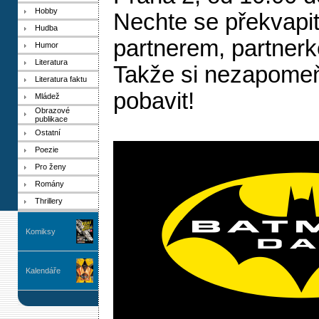
Hobby
Nechte se překvapit
Hudba
partnerem, partner
Humor
Literatura
Takže si nezapomeňt
Literatura faktu
pobavit!
Mládež
Obrazové
publikace
Ostatní
Poezie
Pro ženy
Romány
Thrillery
Komiksy
Kalendáře