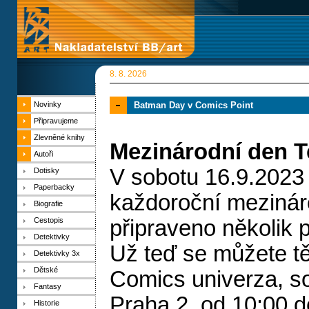
8. 8. 2026
Novinky
Batman Day v Comics Point
Připravujeme
Zlevněné knihy
Mezinárodní den T
Autoři
V sobotu 16.9.2023 
Dotisky
Paperbacky
každoroční mezinár
Biografie
Cestopis
připraveno několik 
Detektivky
Už teď se můžete tě
Detektivky 3x
Dětské
Comics univerza, s
Fantasy
Praha 2, od 10:00 d
Historie