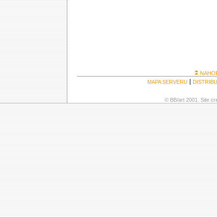
NAHO
MAPA SERVERU
DISTRIB
© BB/art 2001. Site c