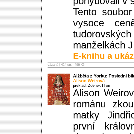
pohybovali v 
Tento soubor
vysoce cen
tudorovsk
manželkách Ji
E-knihu a ukáz
vázaná | 424 str. |
499 Kč
Alžběta z Yorku: Poslední bíl
Alison Weirová
překlad: Zdeněk Hron
Alison Weiro
románu zkoum
matky Jindři
první králo