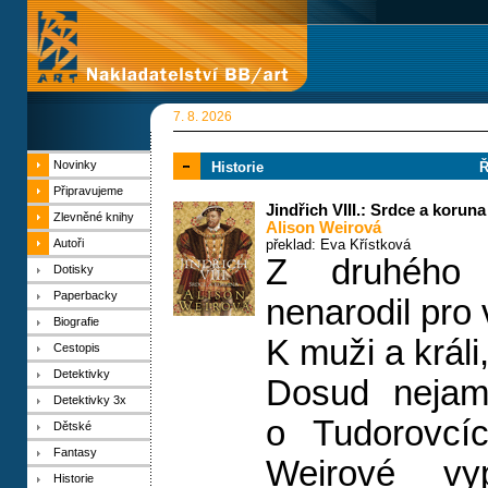
7. 8. 2026
Novinky
Historie
Ř
Připravujeme
Jindřich VIII.: Srdce a koruna
Zlevněné knihy
Alison Weirová
Autoři
překlad: Eva Křístková
Z druhého
Dotisky
Paperbacky
nenarodil pro
Biografie
K muži a králi,
Cestopis
Detektivky
Dosud nejamb
Detektivky 3x
o Tudorovcí
Dětské
Fantasy
Weirové vy
Historie