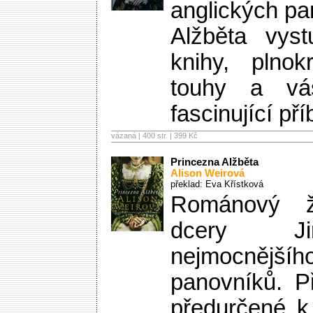
anglických pa
Alžběta vyst
knihy, plno
touhy a váš
fascinující pří
vázaná | 400 str. |
399 Kč
Princezna Alžběta
Alison Weirová
překlad: Eva Křístková
Románový ži
dcery Jin
nejmocnější
panovníků. P
předurčené k