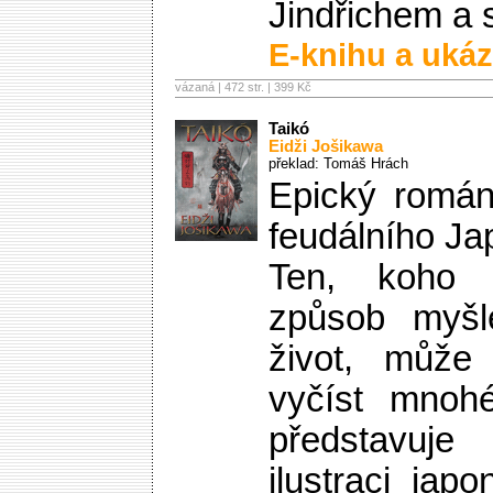
Jindřichem a
E-knihu a ukáz
vázaná | 472 str. |
399 Kč
Taikó
Eidži Jošikawa
překlad: Tomáš Hrách
Epický román
feudálního Ja
Ten, koho 
způsob myšl
život, může
vyčíst mnohé
představu
ilustraci jap