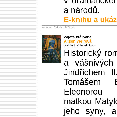
v dramatickém
a národů.
E-knihu a ukáz
vázaná | 704 str. |
699 Kč
Zajatá královna
Alison Weirová
překlad: Zdeněk Hron
Historický rom
a vášnivých 
Jindřichem I
Tomášem B
Eleonorou 
matkou Matyl
jeho syny, 