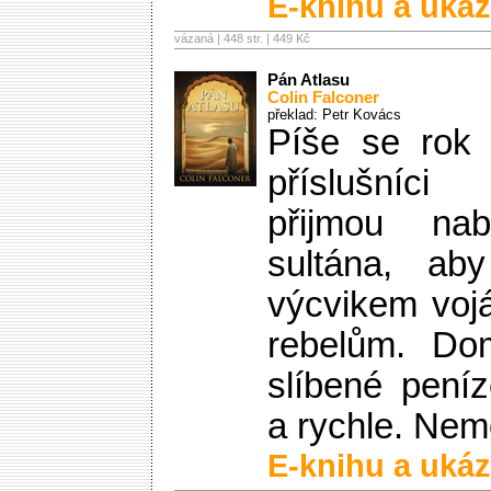
E-knihu a ukáz
vázaná | 448 str. |
449 Kč
Pán Atlasu
Colin Falconer
překlad: Petr Kovács
Píše se rok 
příslušníci
přijmou na
sultána, a
výcvikem vojá
rebelům. Dom
slíbené pení
a rychle. Nemo
E-knihu a ukáz