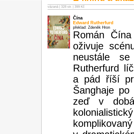
vázaná | 328 str. |
399 Kč
Čína
Edward Rutherfurd
překlad: Zdeněk Hron
Román Čína
oživuje scén
neustále se 
Rutherfurd lí
a pád říší pr
Šanghaje po 
zeď v dobá
kolonialistic
komplikovaný