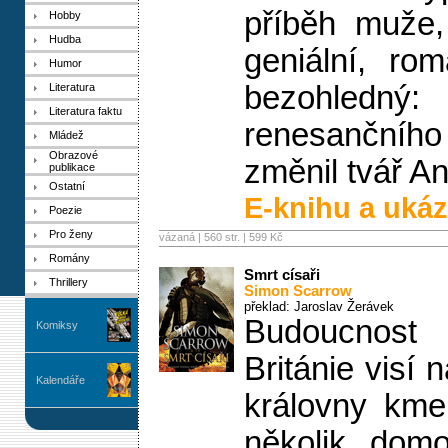
příběh muže,
Hobby
Hudba
geniální, ro
Humor
bezohle
Literatura
Literatura faktu
renesančního 
Mládež
Obrazové
změnil tvář An
publikace
Ostatní
E-knihu a ukáz
Poezie
Pro ženy
vázaná | 560 str. |
599 Kč
Romány
Smrt císaři
Thrillery
Simon Scarrow
překlad: Jaroslav Žerávek
Budoucnost
Komiksy
Británie visí 
Kalendáře
královny kme
několik dom