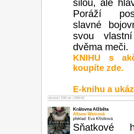
silou, ale h
Poráží po
slavné bojov
svou vlastn
dvěma meči.
KNIHU s ak
koupíte zde.
E-knihu a ukáz
vázaná | 936 str. |
999 Kč
Královna Alžběta
Alison Weirová
překlad: Eva Křístková
Sňatkové 