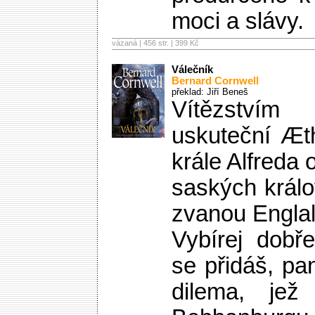
moci a slávy.
vázaná | 456 str. |
399 Kč
Válečník
Bernard Cornwell
překlad: Jiří Beneš
Vítězstvím
uskuteční Æt
krále Alfreda
saských králo
zvanou Engla
Vybírej dobř
se přidáš, p
dilema, je