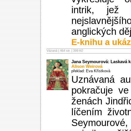
intrik, je
nejslavně
anglických dě
E-knihu a ukáz
Vázaná | 464 str. |
399 Kč
Jana Seymourová: Laskavá k
Alison Weirová
překlad: Eva Křístková
Uznávaná aut
pokračuje ve
ženách Jindři
líčením živo
Seymourové,