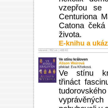
vzepřou se 
Centuriona M
Catona čeká n
života.
E-knihu a ukáz
vázaná | 352 str. |
499 Kč
Ve stínu královen
Alison Weirová
překlad: Eva Křístková
Ve stínu kr
třináct fasci
tudorovs
vyprávěnýc