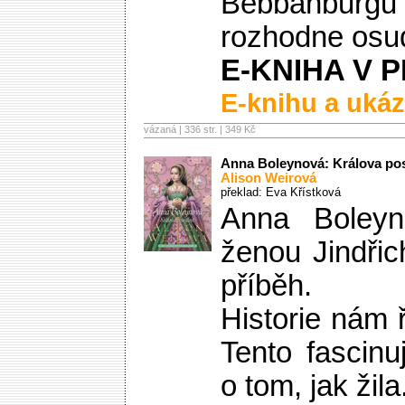
Bebbanburgu 
rozhodne osu
E-KNIHA V P
E-knihu a ukáz
vázaná | 336 str. |
349 Kč
Anna Boleynová: Králova po
Alison Weirová
překlad: Eva Křístková
Anna Boleyn
ženou Jindřich
příběh.
Historie nám 
Tento fascinu
o tom, jak žila