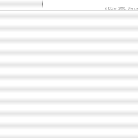
© BB/art 2001. Site c