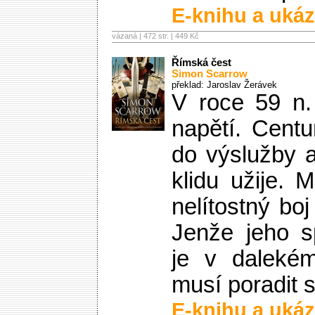
E-knihu a ukáz
vázaná | 472 str. |
449 Kč
Římská čest
Simon Scarrow
překlad: Jaroslav Žerávek
V roce 59 n. 
napětí. Cent
do výslužby a 
klidu užije. 
nelítostný bo
Jenže jeho s
je v daleké
musí poradit
E-knihu a ukáz