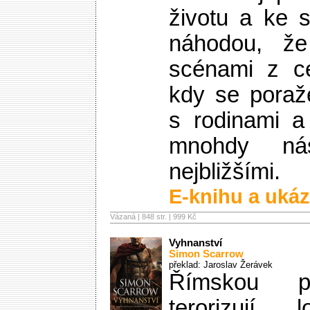
životu a ke s
náhodou, že 
scénami z ce
kdy se poraže
s rodinami a
mnohdy nás
nejbližšími.
E-knihu a ukáz
Vázaná | 848 str. |
999 Kč
Vyhnanství
Simon Scarrow
překlad: Jaroslav Žerávek
Římskou pro
terorizují 