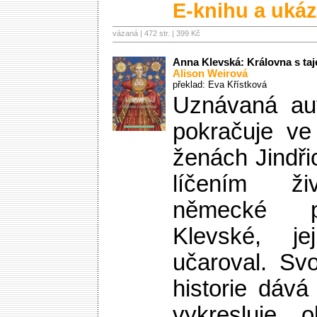
E-knihu a ukáz
vázaná | 472 str. |
399 Kč
Anna Klevská: Královna s ta
Alison Weirová
překlad: Eva Křístková
Uznávaná aut
pokračuje ve
ženách Jindři
líčením ži
německé p
Klevské, jej
učaroval. Svo
historie dává
vykresluje 