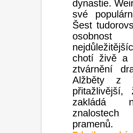
dynastie. Wei
své populár
Šest tudorovs
osobno
nejdůležitěj
chotí živě a 
ztvárnění dr
Alžběty z
přitažlivější
zakládá n
znalostec
pramenů.