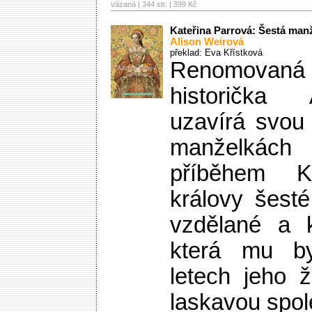
vázaná | 344 str. |
399 Kč
Kateřina Parrová: Šestá man
Alison Weirová
překlad: Eva Křístková
Renomovaná a
historička
uzavírá svou 
manželkách 
příběhem Ka
královy šest
vzdělané a k
která mu by
letech jeho 
laskavou spol