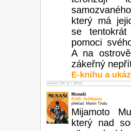
samozvaného 
který má jeji
se tentokrát
pomoci svého
A na ostrově
zákeřný nepří
E-knihu a ukáz
vázaná | 336 str. |
399 Kč
Musaši
Eidži Jošikawa
překlad: Martin Tirala
Mijamoto Mu
který nad so