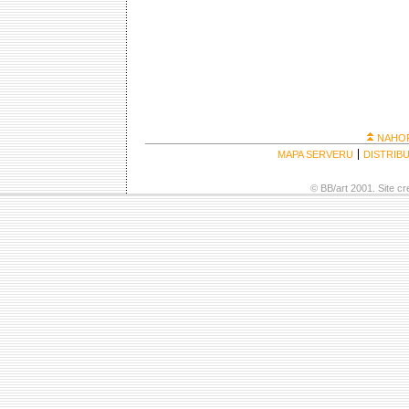
NAHO
MAPA SERVERU
DISTRIB
© BB/art 2001. Site c