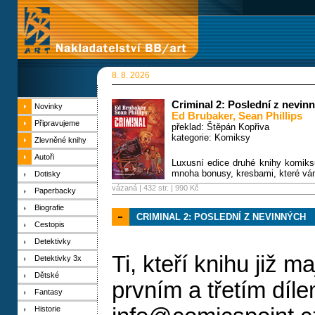
8. 8. 2026
Criminal 2: Poslední z nevin
Novinky
Ed Brubaker
,
Sean Phillips
Připravujeme
překlad: Štěpán Kopřiva
kategorie:
Komiksy
Zlevněné knihy
Autoři
Luxusní edice druhé knihy komiks
mnoha bonusy, kresbami, které vám
Dotisky
vázaná | 432 str. |
990 Kč
Paperbacky
Biografie
CRIMINAL 2: POSLEDNÍ Z NEVINNÝCH
Cestopis
Detektivky
Ti, kteří knihu již 
Detektivky 3x
Dětské
prvním a třetím díl
Fantasy
Historie