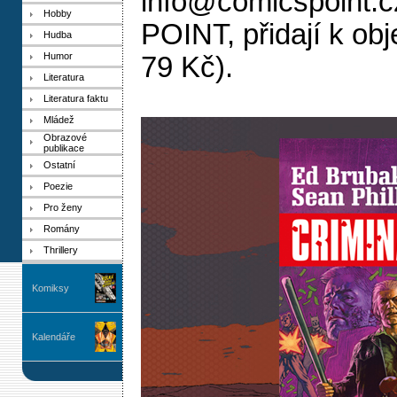
info@comicspoint.c
Hobby
POINT, přidají k ob
Hudba
Humor
79 Kč).
Literatura
Literatura faktu
Mládež
Obrazové
publikace
Ostatní
Poezie
Pro ženy
Romány
Thrillery
Komiksy
Kalendáře