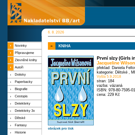
6. 8. 2026
Novinky
KNIHA
Připravujeme
První slzy (Girls i
Zlevněné knihy
Jacqueline Wilso
Autoři
překlad: Daniela Felt
kategorie:
Dětské
,
M
Dotisky
Vyšla 5.9.2018
stran: 184
Paperbacky
vazba: vázaná
Biografie
ISBN: 978-80-7595-01
cena: 229 Kč
Cestopis
Detektivky
Detektivky 3x
Dětské
Fantasy
obrázek pro tisk
Historie