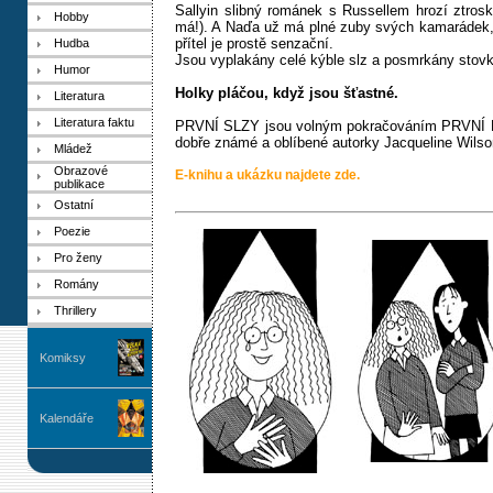
Sallyin slibný románek s Russellem hrozí ztro
Hobby
má!). A Naďa už má plné zuby svých kamarádek, kt
přítel je prostě senzační.
Hudba
Jsou vyplakány celé kýble slz a posmrkány stovky
Humor
Holky pláčou, když jsou šťastné.
Literatura
Literatura faktu
PRVNÍ SLZY jsou volným pokračováním PRVNÍ L
dobře známé a oblíbené autorky Jacqueline Wils
Mládež
Obrazové
E-knihu a ukázku najdete zde.
publikace
Ostatní
Poezie
Pro ženy
Romány
Thrillery
Komiksy
Kalendáře