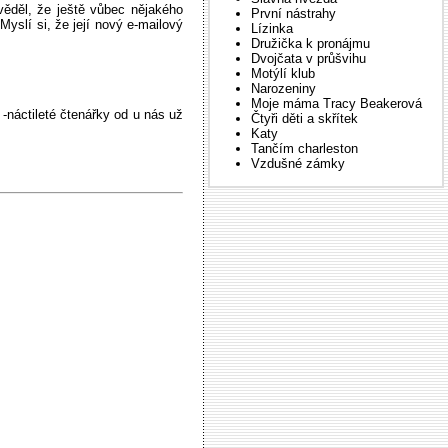
ěděl, že ještě vůbec nějakého
První nástrahy
yslí si, že její nový e-mailový
Lízinka
Družička k pronájmu
Dvojčata v průšvihu
Motýlí klub
Narozeniny
Moje máma Tracy Beakerová
ctileté čtenářky od u nás už
Čtyři děti a skřítek
Katy
Tančím charleston
Vzdušné zámky