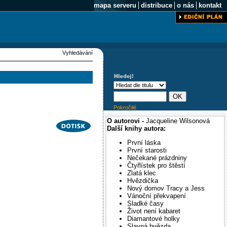
mapa serveru
distribuce
o nás
kontakt
Vyhledávání
Pokročilé
O autorovi -
Jacqueline Wilsonová
Další knihy autora:
První láska
První starosti
Nečekané prázdniny
Čtyřlístek pro štěstí
Zlatá klec
Hvězdička
Nový domov Tracy a Jess
Vánoční překvapení
Sladké časy
Život není kabaret
Diamantové holky
Slavná hvězda