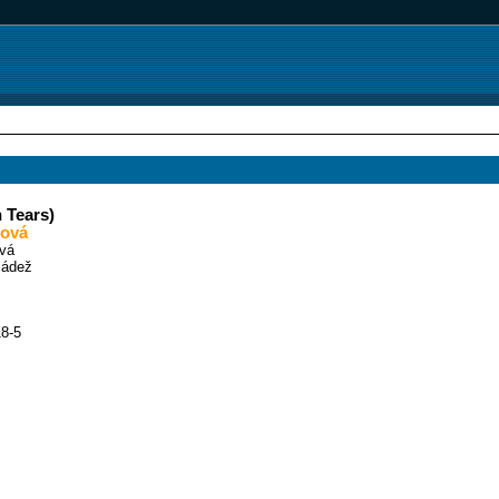
n Tears)
nová
ová
ládež
8-5