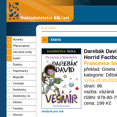
8. 8. 2026
Novinky
KNIHA
Připravujeme
Darebák Davi
Zlevněné knihy
Horrid Factb
Autoři
Francesca S
Dotisky
překlad: Gisela
Paperbacky
kategorie:
Děts
Biografie
Vyšla 20.10.202
Cestopis
stran: 96
Detektivky
vazba: vázaná
Detektivky 3x
ISBN: 978-80-7
cena: 199 Kč
Dětské
Fantasy
obrázek pro tisk
Historie