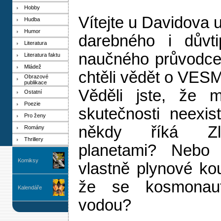
Hobby
Vítejte u Davidova 
Hudba
Humor
darebného i důvti
Literatura
naučného průvodce 
Literatura faktu
Mládež
chtěli vědět o VES
Obrazové
publikace
Věděli jste, že m
Ostatní
Poezie
skutečnosti neexi
Pro ženy
někdy říká Zla
Romány
Thrillery
planetami? Nebo
Komiksy
vlastně plynové kou
že se kosmonau
Kalendáře
vodou?