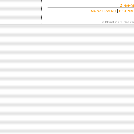
NAHO
MAPA SERVERU
DISTRIB
© BB/art 2001. Site c