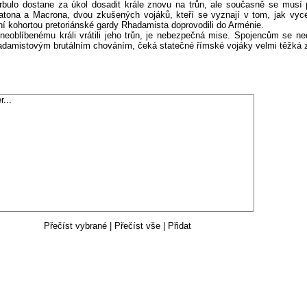
Corbulo dostane za úkol dosadit krále znovu na trůn, ale současně se musí
 Catona a Macrona, dvou zkušených vojáků, kteří se vyznají v tom, jak vyc
tní kohortou pretoriánské gardy Rhadamista doprovodili do Arménie.
blíbenému králi vrátili jeho trůn, je nebezpečná mise. Spojencům se ned
hadamistovým brutálním chováním, čeká statečné římské vojáky velmi těžk
Přečíst vybrané
|
Přečíst vše
|
Přidat