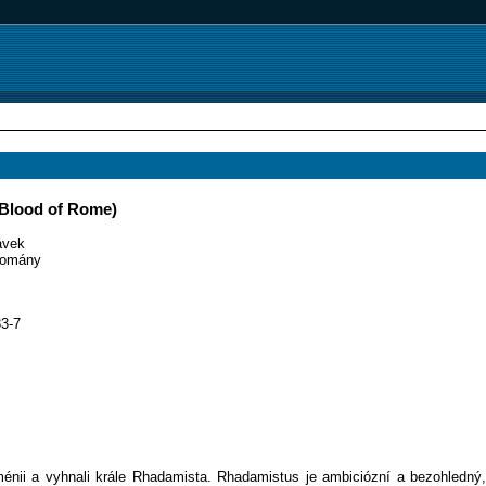
 Blood of Rome)
ávek
omány
3-7
nii a vyhnali krále Rhadamista. Rhadamistus je ambiciózní a bezohledný,