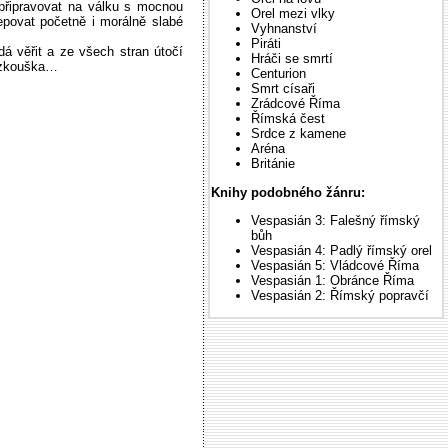
 připravovat na válku s mocnou
Orel mezi vlky
epovat početně i morálně slabé
Vyhnanství
Piráti
á věřit a ze všech stran útočí
Hráči se smrtí
á zkouška…
Centurion
Smrt císaři
Zrádcové Říma
Římská čest
Srdce z kamene
Aréna
Británie
Knihy podobného žánru:
Vespasián 3: Falešný římský
bůh
Vespasián 4: Padlý římský orel
Vespasián 5: Vládcové Říma
Vespasián 1: Obránce Říma
Vespasián 2: Římský popravčí