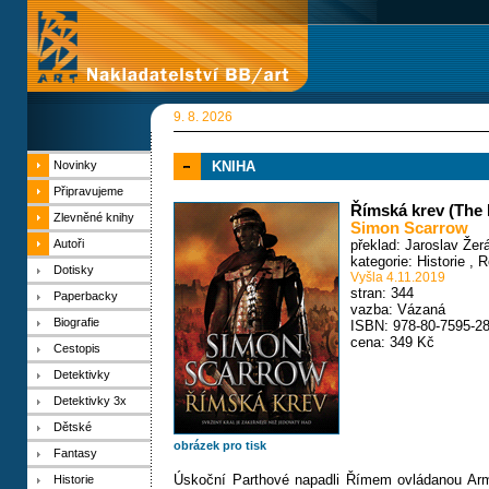
9. 8. 2026
Novinky
KNIHA
Připravujeme
Římská krev (The
Zlevněné knihy
Simon Scarrow
Autoři
překlad: Jaroslav Žer
kategorie:
Historie
,
R
Dotisky
Vyšla 4.11.2019
stran: 344
Paperbacky
vazba: Vázaná
Biografie
ISBN: 978-80-7595-28
cena: 349 Kč
Cestopis
Detektivky
Detektivky 3x
Dětské
obrázek pro tisk
Fantasy
Úskoční Parthové napadli Římem ovládanou Armé
Historie