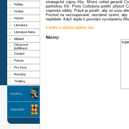
strategické zájmy říše. Místní velitel generál 
Hobby
parthskou říší. Proto Corbulona potěší příjezd
vojenské oddíly. Právě je pověří, aby se svou eli
Hudba
Pochod na nezmapované, neznámé území, aby neo
Humor
nepřátelé. Když dojde k povstání vyvolanému R
Literatura
E-knihu a ukázku najdete zde.
Literatura faktu
Názory:
Mládež
Obrazové
publikace
Ostatní
Poezie
Pro ženy
Romány
Thrillery
Komiksy
Kalendáře