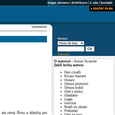
mapa serveru
distribuce
o nás
kontakt
Vyhledávání
Pokročilé
O autorovi -
Simon Scarrow
Další knihy autora:
Den císařů
Krvaví havrani
Invaze
Orlovo proroctví
Orlova kořist
Orel v písku
Gladiátor
Legie
Invictus
Bratři ve zbrani
Pretorián
 ale věrný Římu a důležitý pro
Orel na lovu