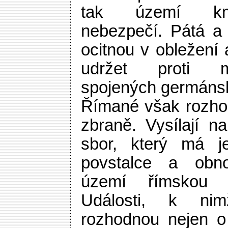
tak území km
nebezpečí. Pátá a 
ocitnou v obležení 
udržet proti m
spojených germáns
Římané však rozhod
zbraně. Vysílají n
sbor, který má je
povstalce a obn
území římskou 
Události, k nim
rozhodnou nejen o