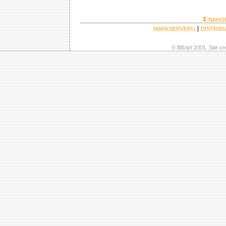
NAHO
MAPA SERVERU
DISTRIB
© BB/art 2001. Site c