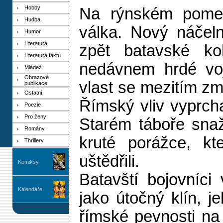
Hobby
Na rýnském pomezí
Hudba
válka. Nový náčeln
Humor
Literatura
zpět batavské koh
Literatura faktu
nedávnem hrdé voj
Mládež
Obrazové
vlast se mezitím zm
publikace
Ostatní
Římský vliv vyprch
Poezie
Pro ženy
Starém táboře sna
Romány
kruté porážce, kt
Thrillery
uštědřili.
Komiksy
Batavští bojovníci 
Kalendáře
jako útočný klín, je
římské pevnosti na 