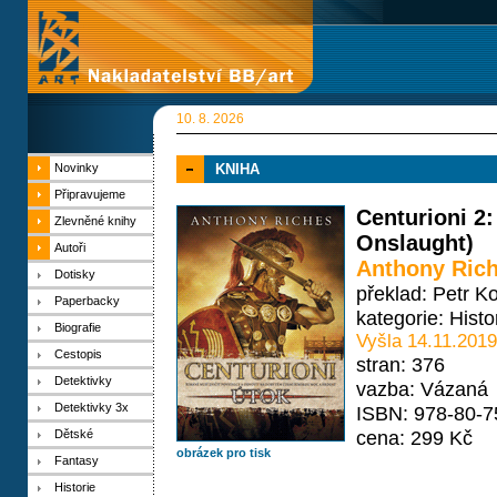
10. 8. 2026
Novinky
KNIHA
Připravujeme
Centurioni 2:
Zlevněné knihy
Onslaught)
Autoři
Anthony Ric
Dotisky
překlad: Petr K
Paperbacky
kategorie:
Histo
Biografie
Vyšla 14.11.2019
Cestopis
stran: 376
Detektivky
vazba: Vázaná
Detektivky 3x
ISBN: 978-80-7
cena: 299 Kč
Dětské
obrázek pro tisk
Fantasy
Historie