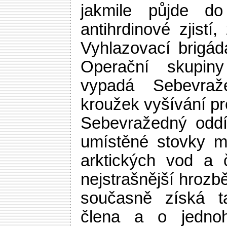
jakmile půjde d
antihrdinové zjistí,
Vyhlazovací brigád
Operační skupiny
vypadá Sebevraž
kroužek vyšívání pr
Sebevražedný oddíl
umístěné stovky m
arktických vod a 
nejstrašnější hrozbě
současně získá t
člena a o jednoh