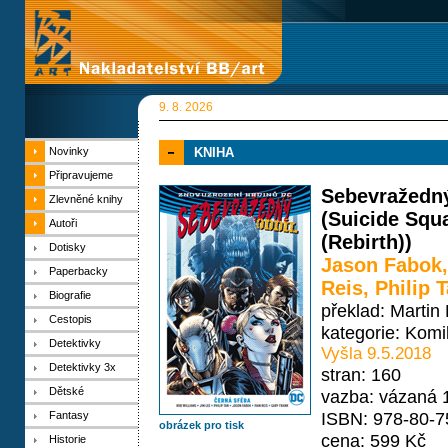
9. 8. 2026
Novinky
KNIHA
Připravujeme
Sebevražedný
Zlevněné knihy
(Suicide Squa
Autoři
(Rebirth))
Dotisky
Jason Fabok
Paperbacky
Reis
,
Philip 
Biografie
překlad: Martin
Cestopis
kategorie:
Komi
Detektivky
Vyšla 9.5.2018
Detektivky 3x
stran: 160
Dětské
vazba: vázaná 
ISBN: 978-80-7
Fantasy
obrázek pro tisk
cena: 599 Kč
Historie