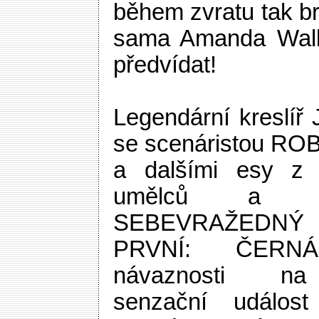
během zvratu tak br
sama Amanda Wall
předvídat!
Legendární kreslíř 
se scenáristou R
a dalšími esy z 
umělců a v
SEBEVRAŽEDNÝ
PRVNÍ: ČER
návaznosti na 
senzační událost