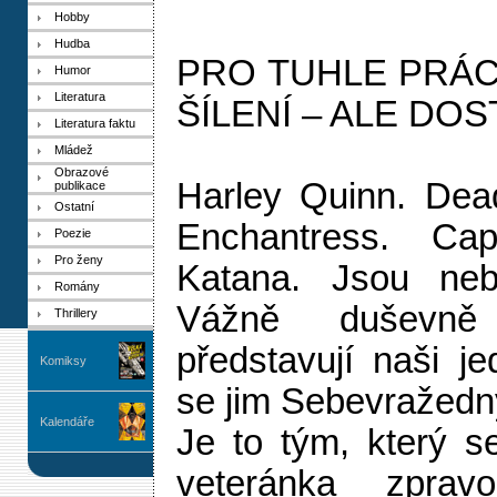
Hobby
Hudba
PRO TUHLE PRÁC
Humor
Literatura
ŠÍLENÍ – ALE DO
Literatura faktu
Mládež
Obrazové
Harley Quinn. Dead
publikace
Ostatní
Enchantress. Cap
Poezie
Pro ženy
Katana. Jsou nebe
Romány
Vážně duševn
Thrillery
představují naši je
Komiksy
se jim Sebevražedný
Kalendáře
Je to tým, který s
veteránka zpravo