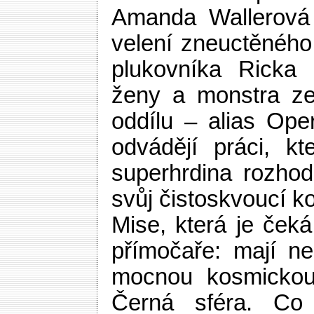
Amanda Wallerová 
velení zneuctěného
plukovníka Ricka 
ženy a monstra z
oddílu – alias Ope
odvádějí práci, k
superhrdina rozhod
svůj čistoskvoucí k
Mise, která je ček
přímočaře: mají nep
mocnou kosmickou
Černá sféra. Co