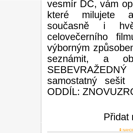
vesmír DC, vám opě
které milujete 
současně i hvě
celovečerního fil
výborným způsobem
seznámit, a ob
SEBEVRAŽEDNÝ 
samostatný seši
ODDÍL: ZNOVUZR
Přidat
NAHO