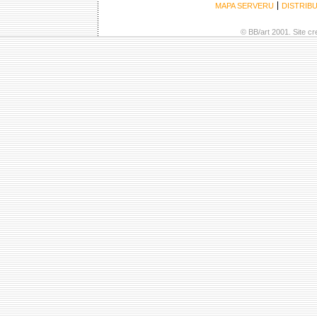
MAPA SERVERU
DISTRIB
© BB/art 2001. Site c