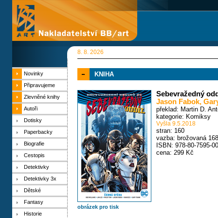
8. 8. 2026
Novinky
KNIHA
Připravujeme
Sebevražedný oddíl
Zlevněné knihy
Jason Fabok
,
Gar
Autoři
překlad: Martin D. An
kategorie:
Komiksy
Dotisky
Vyšla 9.5.2018
stran: 160
Paperbacky
vazba: brožovaná 16
Biografie
ISBN: 978-80-7595-00
cena: 299 Kč
Cestopis
Detektivky
Detektivky 3x
Dětské
Fantasy
obrázek pro tisk
Historie