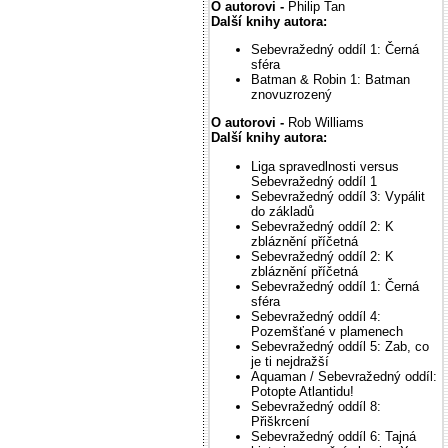
O autorovi -
Philip Tan
Další knihy autora:
Sebevražedný oddíl 1: Černá
sféra
Batman & Robin 1: Batman
znovuzrozený
O autorovi -
Rob Williams
Další knihy autora:
Liga spravedlnosti versus
Sebevražedný oddíl 1
Sebevražedný oddíl 3: Vypálit
do základů
Sebevražedný oddíl 2: K
zbláznění příčetná
Sebevražedný oddíl 2: K
zbláznění příčetná
Sebevražedný oddíl 1: Černá
sféra
Sebevražedný oddíl 4:
Pozemšťané v plamenech
Sebevražedný oddíl 5: Zab, co
je ti nejdražší
Aquaman / Sebevražedný oddíl:
Potopte Atlantidu!
Sebevražedný oddíl 8:
Přiškrcení
Sebevražedný oddíl 6: Tajná