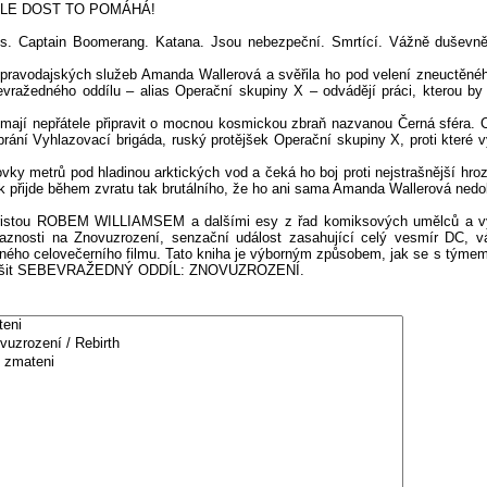
ALE DOST TO POMÁHÁ!
ess. Captain Boomerang. Katana. Jsou nebezpeční. Smrtící. Vážně duševně
 zpravodajských služeb Amanda Wallerová a svěřila ho pod velení zneuctěné
vražedného oddílu – alias Operační skupiny X – odvádějí práci, kterou by
mají nepřátele připravit o mocnou kosmickou zbraň nazvanou Černá sféra. C
íl brání Vyhlazovací brigáda, ruský protějšek Operační skupiny X, proti kter
vky metrů pod hladinou arktických vod a čeká ho boj proti nejstrašnější hroz
 přijde během zvratu tak brutálního, že ho ani sama Amanda Wallerová nedo
cenáristou ROBEM WILLIAMSEM a dalšími esy z řad komiksových umělců
ti na Znovuzrození, senzační událost zasahující celý vesmír DC, vám
šného celovečerního filmu. Tato kniha je výborným způsobem, jak se s týme
ešit SEBEVRAŽEDNÝ ODDÍL: ZNOVUZROZENÍ.