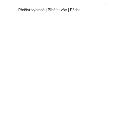
Přečíst vybrané
|
Přečíst vše
|
Přidat