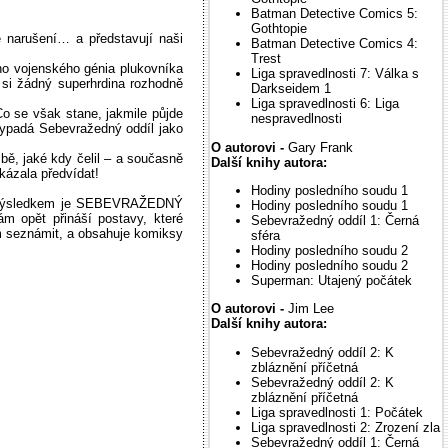
Batman Detective Comics 5:
Gothtopie
 narušení… a představují naši
Batman Detective Comics 4:
Trest
ho vojenského génia plukovníka
Liga spravedlnosti 7: Válka s
 si žádný superhrdina rozhodně
Darkseidem 1
Liga spravedlnosti 6: Liga
o se však stane, jakmile půjde
nespravedlnosti
é vypadá Sebevražedný oddíl jako
O autorovi -
Gary Frank
bě, jaké kdy čelil – a současně
Další knihy autora:
kázala předvídat!
Hodiny posledního soudu 1
 a výsledkem je SEBEVRAŽEDNÝ
Hodiny posledního soudu 1
 opět přináší postavy, které
Sebevražedný oddíl 1: Černá
m seznámit, a obsahuje komiksy
sféra
Hodiny posledního soudu 2
Hodiny posledního soudu 2
Superman: Utajený počátek
O autorovi -
Jim Lee
Další knihy autora:
Sebevražedný oddíl 2: K
zbláznění příčetná
Sebevražedný oddíl 2: K
zbláznění příčetná
Liga spravedlnosti 1: Počátek
Liga spravedlnosti 2: Zrození zla
Sebevražedný oddíl 1: Černá