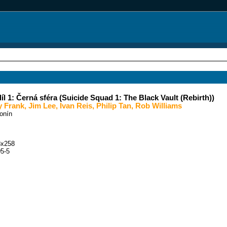
 1: Černá sféra (Suicide Squad 1: The Black Vault (Rebirth))
y Frank
,
Jim Lee
,
Ivan Reis
,
Philip Tan
,
Rob Williams
tonín
8x258
5-5