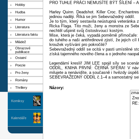
PRO TUHLE PRÁCI NEMUSÍTE BÝT ŠÍLENÍ – 
Hobby
Harley Quinn. Deadshot. Killer Croc. Enchantr
Hudba
jedinou naději. Říká se jim Sebevražedný oddíl.
Humor
Je to tým, který sestavila neústupná veteránka
Ricka Flaga. Tito muži, ženy a monstra ze Sebe
Literatura
nechtěl ušpinit svůj čistoskvoucí kostým.
Literatura faktu
Mise, která je čeká, vypadá poměrně přímočaře: 
do tuhého a naši antihrdinové zjistí, že jejich c
Mládež
kroužek vyšívání pro pokročilé?
Obrazové
Sebevražedný oddíl se ocitá v pasti umístěné sto
publikace
získá tajemného nového člena a o jednoho naopak
Ostatní
Legendární kreslíř JIM LEE spojil síly se s
Poezie
ODDÍL, KNIHA PRVNÍ: ČERNÁ SFÉRA! V návaznos
milujete a nenávidíte, a současně i hvězdy úspě
Pro ženy
SEBEVRAŽEDNÝ ODDÍL č.1–4 a samostatný s
Romány
Názory:
Thrillery
Komiksy
Kalendáře