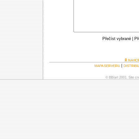
Přečíst vybrané
|
Př
NAHO
MAPA SERVERU
DISTRIB
© BB/art 2001. Site c