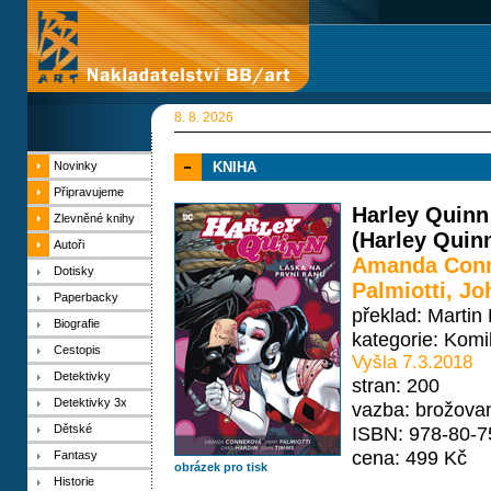
8. 8. 2026
Novinky
KNIHA
Připravujeme
Harley Quinn
Zlevněné knihy
(Harley Quin
Autoři
Amanda Con
Dotisky
Palmiotti
,
Jo
Paperbacky
překlad: Martin
Biografie
kategorie:
Komi
Cestopis
Vyšla 7.3.2018
Detektivky
stran: 200
Detektivky 3x
vazba: brožova
Dětské
ISBN: 978-80-7
cena: 499 Kč
Fantasy
obrázek pro tisk
Historie