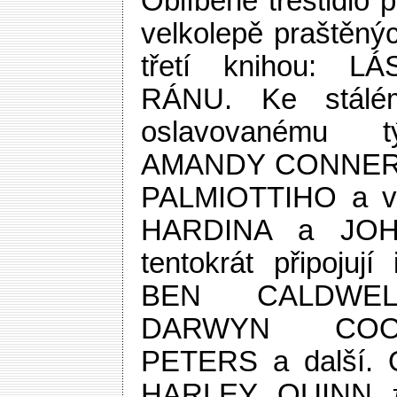
Oblíbené třeštidlo 
velkolepě praštěný
třetí knihou: 
RÁNU. Ke stálé
oslavovanému t
AMANDY CONNER
PALMIOTTIHO a v
HARDINA a JO
tentokrát připojují 
BEN CALDWEL
DARWYN COO
PETERS a další. 
HARLEY QUINN #