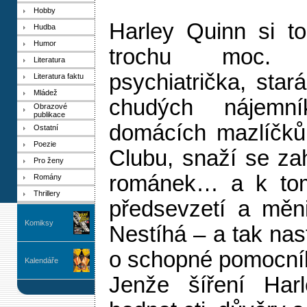
Hobby
Harley Quinn si t
Hudba
Humor
trochu moc. 
Literatura
psychiatrička, star
Literatura faktu
Mládež
chudých nájemn
Obrazové
publikace
domácích mazlíčků
Ostatní
Poezie
Clubu, snaží se zah
Pro ženy
románek… a k tomu
Romány
Thrillery
předsevzetí a měni
Komiksy
Nestíhá – a tak nast
o schopné pomocní
Kalendáře
Jenže šíření Harl