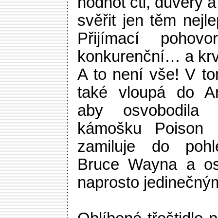
hodnot cti, důvěry 
svěřit jen těm nejl
Přijímací pohov
konkurenční… a kr
A to není vše! V to
také vloupá do A
aby osvobodila s
kámošku Poison I
zamiluje do pohl
Bruce Wayna a os
naprosto jedinečn