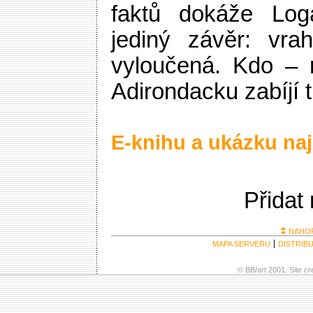
faktů dokáže Log
jediný závěr: vra
vyloučená. Kdo – 
Adirondacku zabíjí t
E-knihu a ukázku naj
Přidat
NAHO
MAPA SERVERU
DISTRIB
© BB/art 2001. Site c