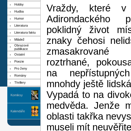
Hobby
Vraždy, které v 
Hudba
Adirondackého po
Humor
Literatura
poklidný život mís
Literatura faktu
znaky čehosi nelid
Mládež
Obrazové
zmasakrované
publikace
Ostatní
roztrhané, pokou
Poezie
Pro ženy
na nepřístupnýc
Romány
mnohdy ještě lidská
Thrillery
Vypadá to na divo
Komiksy
medvěda. Jenže m
Kalendáře
oblasti takřka nevys
museli mít neuvěřite