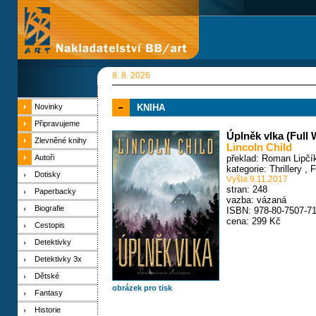
8. 8. 2026
Novinky
KNIHA
Připravujeme
Úplněk vlka (Full
Zlevněné knihy
Lincoln Child
Autoři
překlad: Roman Lipčí
kategorie:
Thrillery
,
F
Dotisky
Vyšla 9.11.2017
stran: 248
Paperbacky
vazba: vázaná
Biografie
ISBN: 978-80-7507-71
cena: 299 Kč
Cestopis
Detektivky
Detektivky 3x
Dětské
obrázek pro tisk
Fantasy
Historie