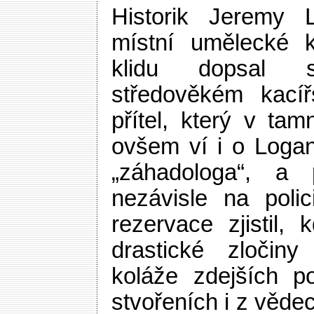
Historik Jeremy L
místní umělecké k
klidu dopsal 
středověkém kacíř
přítel, který v tam
ovšem ví i o Logan
„záhadologa“, a 
nezávisle na polic
rezervace zjistil,
drastické zločin
koláže zdejších p
stvořeních i z věde