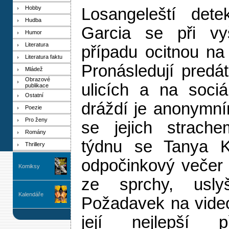
Hobby
Losangeleští dete
Hudba
Garcia se při vy
Humor
Literatura
případu ocitnou na
Literatura faktu
Pronásledují predát
Mládež
Obrazové
ulicích a na sociál
publikace
Ostatní
dráždí je anonymní
Poezie
Pro ženy
se jejich strach
Romány
týdnu se Tanya Ka
Thrillery
odpočinkový večer
Komiksy
ze sprchy, uslyš
Kalendáře
Požadavek na video
její nejlepší p