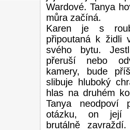
Wardové. Tanya hov
můra začíná.
Karen je s rou
připoutaná k židli
svého bytu. Jest
přeruší nebo od
kamery, bude pří
slibuje hluboký ch
hlas na druhém kon
Tanya neodpoví p
otázku, on její 
brutálně zavraždí