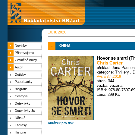
10. 8. 2026
Novinky
KNIHA
Připravujeme
Hovor se smrtí (Th
Zlevněné knihy
Chris Carter
Autoři
překlad: Jana Pacner
kategorie:
Thrillery
,
D
Dotisky
Vyšla 3.4.2019
stran: 344
Paperbacky
vazba: vázaná
Biografie
ISBN: 978-80-7507-69
cena: 299 Kč
Cestopis
Detektivky
Detektivky 3x
Dětské
obrázek pro tisk
Fantasy
Historie