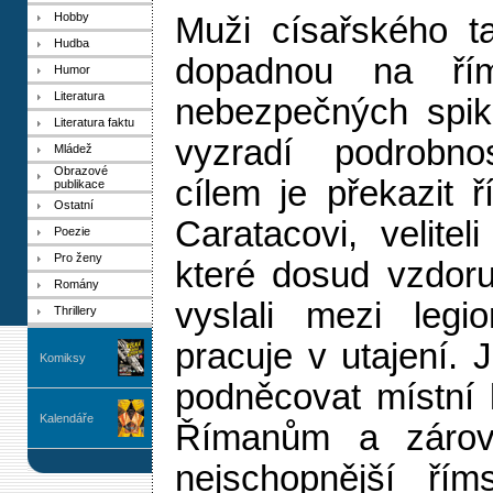
Hobby
Muži císařského t
Hudba
dopadnou na řím
Humor
Literatura
nebezpečných spik
Literatura faktu
vyzradí podrobno
Mládež
Obrazové
cílem je překazit ř
publikace
Ostatní
Caratacovi, velitel
Poezie
Pro ženy
které dosud vzdoru
Romány
vyslali mezi legi
Thrillery
pracuje v utajení. 
Komiksy
podněcovat místní 
Kalendáře
Římanům a zárove
nejschopnější řím