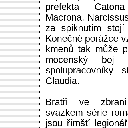
prefekta Caton
Macrona. Narcissus
za spiknutím stojí 
Konečné porážce vz
kmenů tak může pa
mocenský boj me
spolupracovníky s
Claudia.
Bratři ve zbrani
svazkem série romá
jsou římští legioná