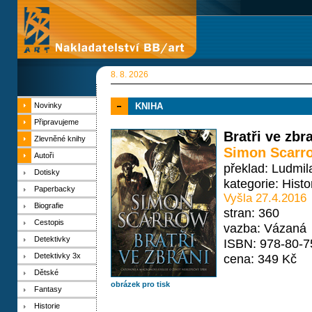
8. 8. 2026
Novinky
KNIHA
Připravujeme
Bratři ve zbr
Zlevněné knihy
Simon Scarr
Autoři
překlad: Ludmil
Dotisky
kategorie:
Histo
Paperbacky
Vyšla 27.4.2016
Biografie
stran: 360
Cestopis
vazba: Vázaná
Detektivky
ISBN: 978-80-7
Detektivky 3x
cena: 349 Kč
Dětské
obrázek pro tisk
Fantasy
Historie