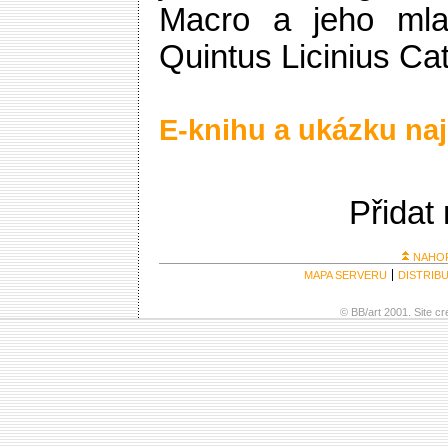
Macro a jeho mlad
Quintus Licinius Ca
E-knihu a ukázku naj
Přidat
NAHO
MAPA SERVERU
DISTRIB
© BB/art 2001. Site c