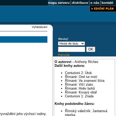
mapa serveru
distribuce
o nás
kontakt
Vyhledávání
Pokročilé
O autorovi -
Anthony Riches
Další knihy autora:
Centurioni 2: Útok
Římané: Orel se mstí
Římané: Ve znamení štíra
Římané: Vlčí zlato
Římané: Hněv bohů
Římané: Krvavý oltář
Centurioni 1: Zrada
Knihy podobného žánru:
Římský válečník: Jantarová
yvraždění jeho výchozí rodiny.
stezka