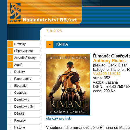
7. 8. 2026
Novinky
KNIHA
Připravujeme
Římané: Císařovi 
Zlevněné knihy
Anthony Riches
Autoři
překlad: Gerik Císař
kategorie:
Historie
,
R
Dotisky
Vyšla 25.11.2015
stran: 352
Paperbacky
vazba: vázaná
Biografie
ISBN: 978-80-7507-52
cena: 299 Kč
Cestopis
Detektivky
Detektivky 3x
Dětské
obrázek pro tisk
Fantasy
V sedmém díle románové série Římané se Marcus 
Historie