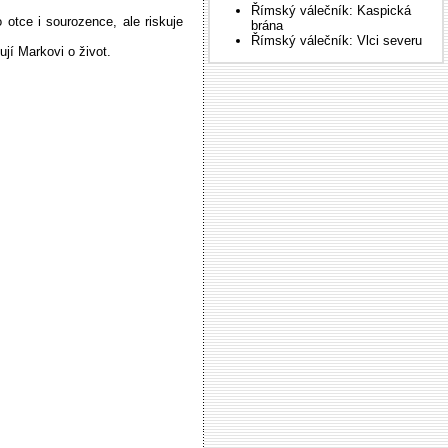
Římský válečník: Kaspická
o otce i sourozence, ale riskuje
brána
Římský válečník: Vlci severu
ují Markovi o život.