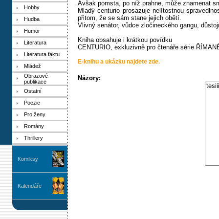
Avšak pomsta, po níž prahne, může znamenat smrte
Hobby
Mladý centurio prosazuje nelítostnou spravedlnost
přitom, že se sám stane jejich obětí.
Hudba
Vlivný senátor, vůdce zločineckého gangu, důstojní
Humor
Kniha obsahuje i krátkou povídku
Literatura
CENTURIO, exkluzivně pro čtenáře série ŘÍMAN
Literatura faktu
E-knihu a ukázku najdete zde.
Mládež
Obrazové
Názory:
publikace
Ostatní
Poezie
Pro ženy
Romány
Thrillery
Komiksy
Kalendáře