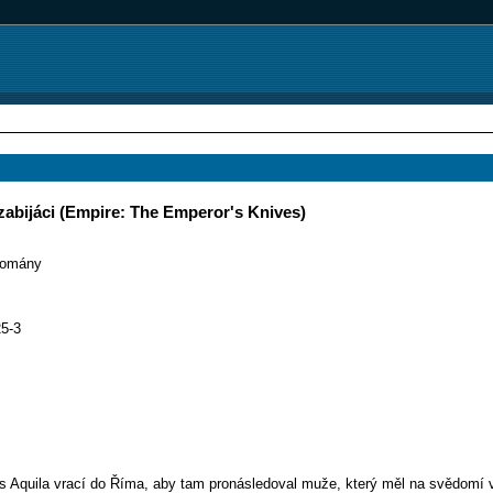
zabijáci (Empire: The Emperor's Knives)
omány
5-3
Aquila vrací do Říma, aby tam pronásledoval muže, který měl na svědomí v