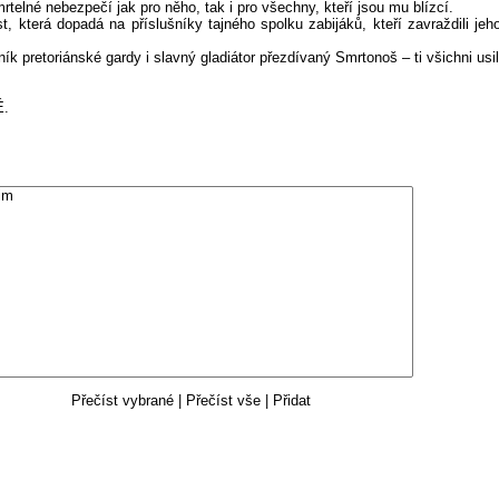
lné nebezpečí jak pro něho, tak i pro všechny, kteří jsou mu blízcí.
, která dopadá na příslušníky tajného spolku zabijáků, kteří zavraždili jeh
k pretoriánské gardy i slavný gladiátor přezdívaný Smrtonoš – ti všichni usil
É.
Přečíst vybrané
|
Přečíst vše
|
Přidat