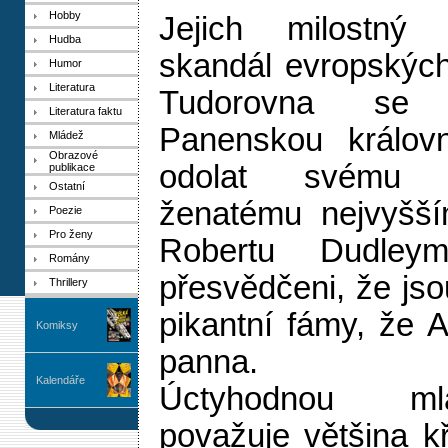
Hobby
Jejich milostný
Hudba
skandál evropských
Humor
Literatura
Tudorovna se 
Literatura faktu
Panenskou králov
Mládež
Obrazové
odolat svému o
publikace
Ostatní
ženatému nejvyšším
Poezie
Pro ženy
Robertu Dudley
Romány
přesvědčeni, že jsou
Thrillery
pikantní fámy, že 
Komiksy
panna.
Kalendáře
Úctyhodnou ml
považuje většina k