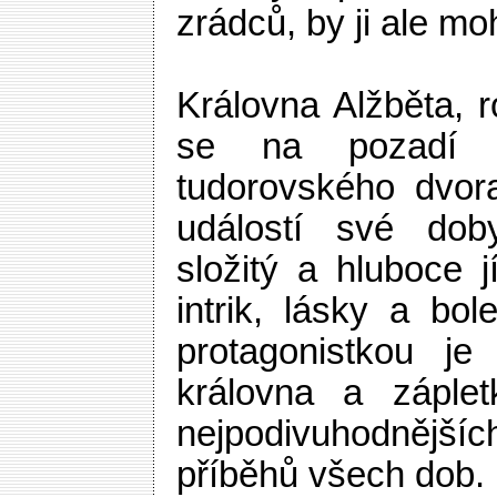
zrádců, by ji ale mo
Královna Alžběta, 
se na pozadí o
tudorovského dvora
událostí své doby
složitý a hluboce 
intrik, lásky a bol
protagonistkou je 
královna a záplet
nejpodivuhodněj
příběhů všech dob.