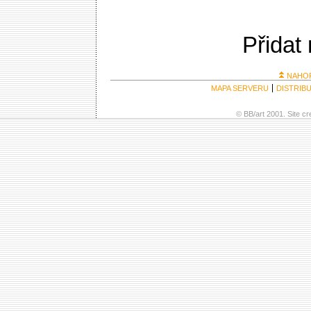
Přidat
NAHO
MAPA SERVERU
DISTRIB
© BB/art 2001. Site c