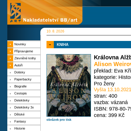
10. 8. 2026
Novinky
KNIHA
Připravujeme
Královna Alž
Zlevněné knihy
Alison Weiro
Autoři
překlad: Eva Kř
Dotisky
kategorie:
Histo
Paperbacky
Pro ženy
Biografie
Vyšla 13.10.202
Cestopis
stran: 400
Detektivky
vazba: vázaná
Detektivky 3x
ISBN: 978-80-7
cena: 399 Kč
Dětské
obrázek pro tisk
Fantasy
Historie