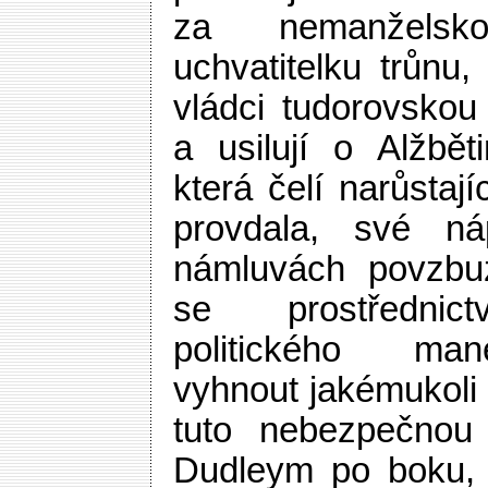
za nemanžels
uchvatitelku trůnu
vládci tudorovskou 
a usilují o Alžbět
která čelí narůstaj
provdala, své ná
námluvách povzbuz
se prostřednict
politického man
vyhnout jakémukoli
tuto nebezpečnou 
Dudleym po boku,