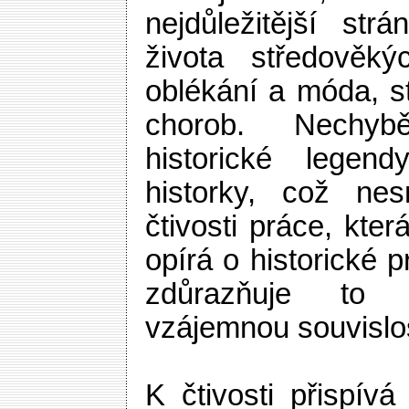
nejdůležitější str
života středověkýc
oblékání a móda, st
chorob. Nechyb
historické legen
historky, což nes
čtivosti práce, kte
opírá o historické 
zdůrazňuje to n
vzájemnou souvislo
K čtivosti přispívá