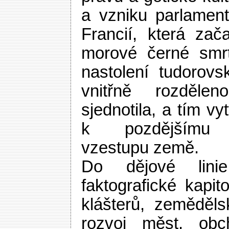
a vzniku parlament
Francií, která zača
morové černé smrt
nastolení tudorovs
vnitřně rozděle
sjednotila, a tím vy
k pozdějšímu 
vzestupu země.
Do dějové lini
faktografické kapito
klášterů, zeměděls
rozvoj měst, obc