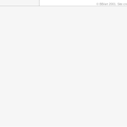
© BB/art 2001. Site c