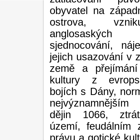
obyvatel na západn
ostrova, vznik
anglosaských 
sjednocování, náj
jejich usazování v 
země a přejímání
kultury z evrops
bojích s Dány, no
nejvýznamnějším 
dějin 1066, ztrá
území, feudálním z
právu a gotické kul