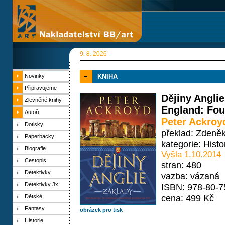
9. 8. 2026
Novinky
KNIHA
Připravujeme
Dějiny Anglie
Zlevněné knihy
England: Fou
Autoři
Peter Ackroy
Dotisky
překlad: Zdeně
Paperbacky
kategorie:
Histo
Biografie
Vyšla 1.10.2014
Cestopis
stran: 480
Detektivky
vazba: vázaná
Detektivky 3x
ISBN: 978-80-7
cena: 499 Kč
Dětské
Fantasy
obrázek pro tisk
Historie