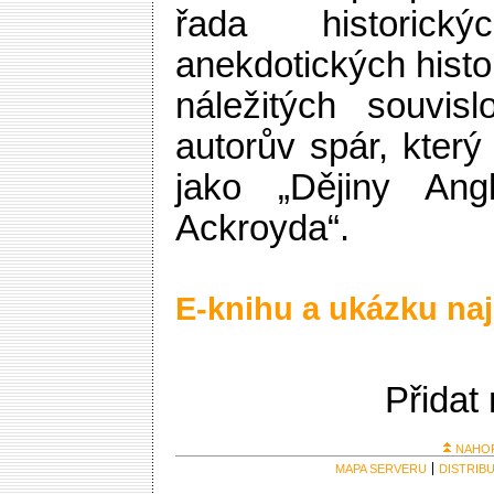
řada historic
anekdotických hist
náležitých souvis
autorův spár, který
jako „Dějiny Ang
Ackroyda“.
E-knihu a ukázku naj
Přidat
NAHO
MAPA SERVERU
DISTRIB