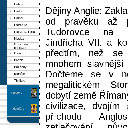
Hobby
Dějiny Anglie: Zákl
Hudba
Humor
od pravěku až p
Literatura
Tudorovce na a
Literatura faktu
Mládež
Jindřicha VII. a k
Obrazové
publikace
předtím, než se 
Ostatní
Poezie
mnohem slavnější s
Pro ženy
Dočteme se v n
Romány
Thrillery
megalitickém Ston
dobytí země Římany
Komiksy
civilizace, dvojím p
Kalendáře
příchodu Anglo
zatlačování půvo