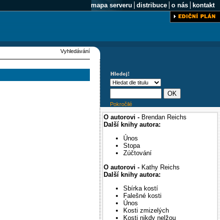
mapa serveru
distribuce
o nás
kontakt
Vyhledávání
Pokročilé
O autorovi -
Brendan Reichs
Další knihy autora:
Únos
Stopa
Zúčtování
O autorovi -
Kathy Reichs
Další knihy autora:
Sbírka kostí
Falešné kosti
Únos
Kosti zmizelých
Kosti nikdy nelžou