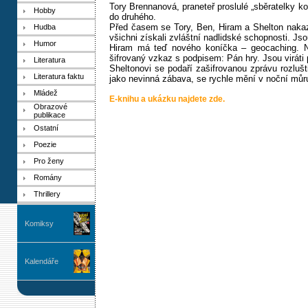
Tory Brennanová, praneteř proslulé „sběratelky 
Hobby
do druhého.
Před časem se Tory, Ben, Hiram a Shelton nakazi
Hudba
všichni získali zvláštní nadlidské schopnosti. Jsou
Humor
Hiram má teď nového koníčka – geocaching. Na
šifrovaný vzkaz s podpisem: Pán hry. Jsou viráti 
Literatura
Sheltonovi se podaří zašifrovanou zprávu rozlušt
Literatura faktu
jako nevinná zábava, se rychle mění v noční mů
Mládež
E-knihu a ukázku najdete zde.
Obrazové
publikace
Ostatní
Poezie
Pro ženy
Romány
Thrillery
Komiksy
Kalendáře