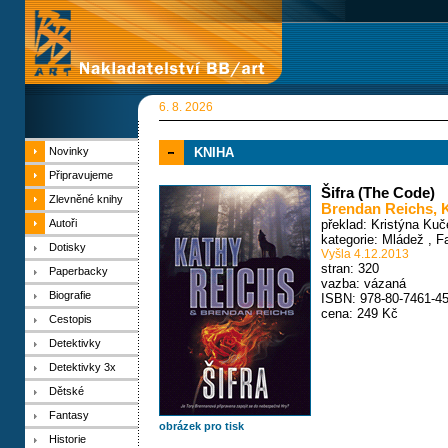
6. 8. 2026
Novinky
KNIHA
Připravujeme
Šifra (The Code)
Zlevněné knihy
Brendan Reichs
,
Autoři
překlad: Kristýna Kuč
kategorie:
Mládež
,
F
Dotisky
Vyšla 4.12.2013
stran: 320
Paperbacky
vazba: vázaná
Biografie
ISBN: 978-80-7461-45
cena: 249 Kč
Cestopis
Detektivky
Detektivky 3x
Dětské
Fantasy
obrázek pro tisk
Historie