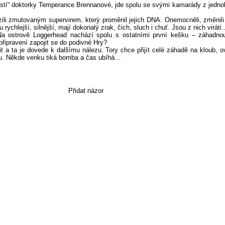
kostí“ doktorky Temperance Brennanové, jde spolu se svými kamarády z jedn
li zmutovaným supervirem, který proměnil jejich DNA. Onemocněli, změnili 
 rychlejší, silnější, mají dokonalý zrak, čich, sluch i chuť. Jsou z nich virát
 ostrově Loggerhead nachází spolu s ostatními první kešku – záhadnou
připravení zapojit se do podivné Hry?
it a ta je dovede k dalšímu nálezu. Tory chce přijít celé záhadě na kloub,
ru. Někde venku tiká bomba a čas ubíhá…
Přidat názor