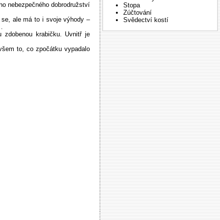
oho nebezpečného dobrodružství
Stopa
Zúčtování
se, ale má to i svoje výhody –
Svědectví kostí
i…
 zdobenou krabičku. Uvnitř je
 ovšem to, co zpočátku vypadalo