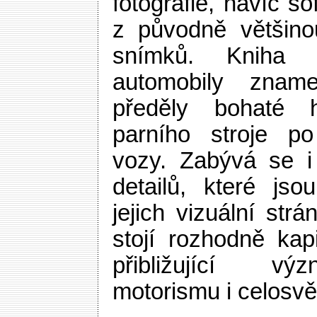
fotografie, navíc s
z původně většino
snímků. Kniha r
automobily zname
předěly bohaté h
parního stroje po
vozy. Zabývá se i
detailů, které jso
jejich vizuální str
stojí rozhodně kap
přibližující vý
motorismu i celosvě