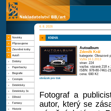
6. 8. 2026
Novinky
KNIHA
Připravujeme
Autoalbum
Zlevněné knihy
Zdeněk Král
Autoři
kategorie:
Obrazové p
Vyšla 16.1.2013
Dotisky
stran: 224
vazba: vázaná 218 x 
Paperbacky
ISBN: 978-80-7461-21
Biografie
cena: 690 Kč
obrázek pro tisk
Cestopis
Detektivky
Detektivky 3x
Fotograf a publici
Dětské
autor, který se zás
Fantasy
Historie