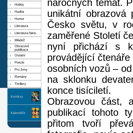
náročných témat. P
Hobby
unikátní obrazová 
Hudba
Humor
Česko světu, v r
Literatura
zaměřené Století č
Literatura faktu
Mládež
nyní přichází s k
Obrazové
publikace
provádějící čtenáře
Ostatní
Poezie
osobních vozů – od 
Pro ženy
na sklonku devaten
Romány
Thrillery
konce tisíciletí.
Komiksy
Obrazovou část, a
publikací tohoto ty
Kalendáře
přitom tvoří přev