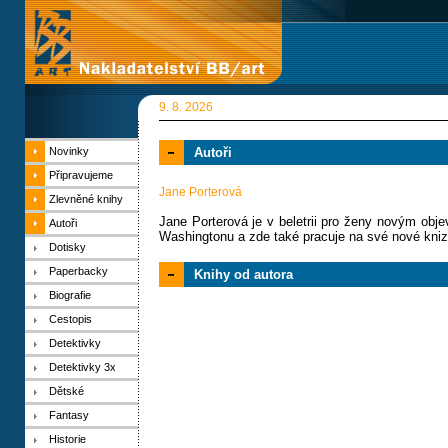
9. 8. 2026
Novinky
Autoři
Připravujeme
Jane Porterová
Zlevněné knihy
Jane Porterová je v beletrii pro ženy novým obj
Autoři
Washingtonu a zde také pracuje na své nové kniz
Dotisky
Paperbacky
Knihy od autora
Biografie
Cestopis
Detektivky
Detektivky 3x
Dětské
Fantasy
Historie