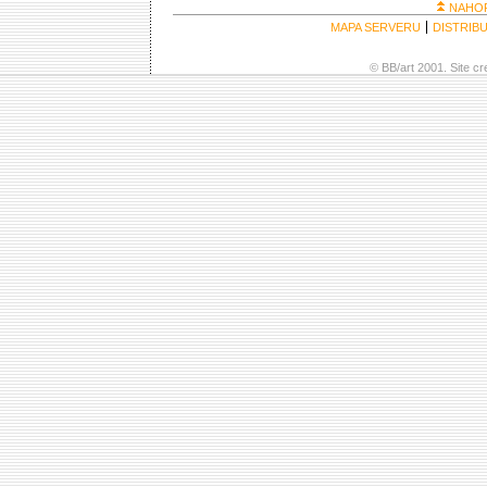
NAHO
MAPA SERVERU
DISTRIB
© BB/art 2001. Site c