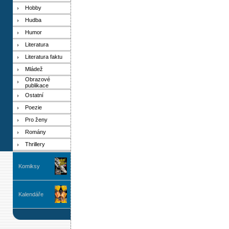
Hobby
Hudba
Humor
Literatura
Literatura faktu
Mládež
Obrazové
publikace
Ostatní
Poezie
Pro ženy
Romány
Thrillery
Komiksy
Kalendáře