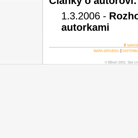
Články o autorovi:
1.3.2006 -
Rozho
autorkami
NAHO
MAPA SERVERU
DISTRIB
© BB/art 2001. Site c