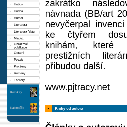
zakrátko následov
Hobby
návnada (BB/art 20
Hudba
Humor
nevyčerpal invenci
Literatura
ke čtyřem dosu
Literatura faktu
Mládež
knihám, které z
Obrazové
publikace
prestižních liter
Ostatní
Poezie
přibudou další.
Pro ženy
Romány
Thrillery
www.pjtracy.net
Komiksy
Kalendáře
Knihy od autora