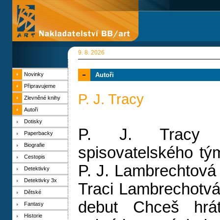
9. 8. 2026
Novinky
Autoři
Připravujeme
P. J. Tracy
Zlevněné knihy
Autoři
Dotisky
P. J. Tracy 
Paperbacky
Biografie
spisovatelského tý
Cestopis
P. J. Lambrechtová 
Detektivky
Detektivky 3x
Traci Lambrechotvá v
Dětské
debut Chceš hrát
Fantasy
Historie