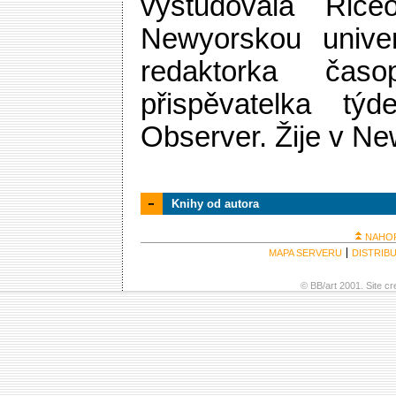
vystudovala Rice
Newyorskou univer
redaktorka čas
přispěvatelka tý
Observer. Žije v Ne
Knihy od autora
NAHO
MAPA SERVERU
DISTRIB
© BB/art 2001. Site c