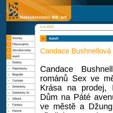
9. 8. 2026
Novinky
Autoři
Připravujeme
Candace Bushnellová
Zlevněné knihy
Autoři
Dotisky
Candace Bushnell
Paperbacky
Biografie
románů Sex ve měs
Cestopis
Krása na prodej, 
Detektivky
Detektivky 3x
Dům na Páté avenu
Dětské
ve městě a Džungl
Fantasy
Historie