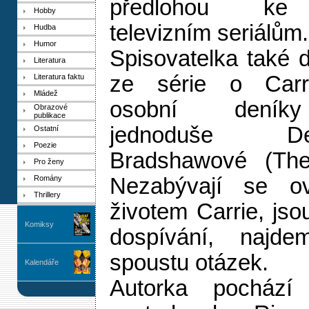
předlohou ke 
Hobby
televizním seriálům.
Hudba
Humor
Spisovatelka také d
Literatura
ze série o Carr
Literatura faktu
Mládež
osobní deník
Obrazové
publikace
jednoduše D
Ostatní
Poezie
Bradshawové (The 
Pro ženy
Romány
Nezabývají se o
Thrillery
životem Carrie, jso
Komiksy
dospívání, najd
spoustu otázek.
Kalendáře
Autorka pochází 