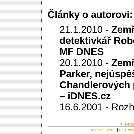
Články o autorovi:
21.1.2010 -
Zemř
detektivkář Rob
MF DNES
20.1.2010 -
Zemř
Parker, nejúspě
Chandlerových 
– iDNES.cz
16.6.2001 -
Rozh
NAHO
MAPA SERVERU
DISTRIB