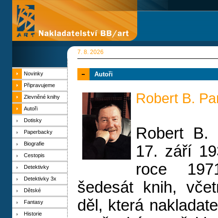
7. 8. 2026
Novinky
Autoři
Připravujeme
Robert B. Pa
Zlevněné knihy
Autoři
Dotisky
Robert B. 
Paperbacky
Biografie
17. září 1
Cestopis
roce 197
Detektivky
Detektivky 3x
šedesát knih, včet
Dětské
děl, která nakladate
Fantasy
Historie