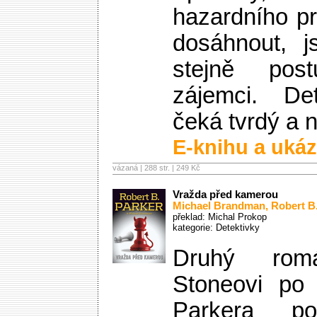
hazardního p
dosáhnout, j
stejně post
zájemci. De
čeká tvrdý a 
E-knihu a ukáz
vázaná | 288 str. |
249 Kč
Vražda před kamerou
Michael Brandman
,
Robert B
překlad: Michal Prokop
kategorie:
Detektivky
Druhý ro
Stoneovi po 
Parkera p