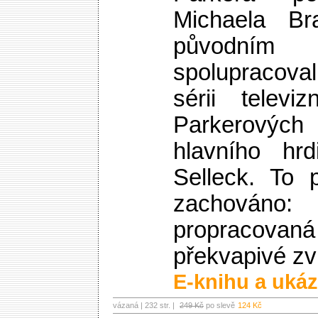
Michaela B
původn
spolupracoval
sérii televi
Parkerových
hlavního hrd
Selleck. To 
zachováno
propracov
překvapivé zv
E-knihu a ukáz
vázaná | 232 str. |
249 Kč
po slevě
124 Kč