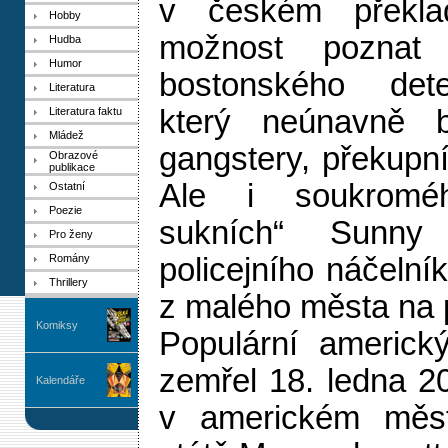
v českém překlad
Hobby
možnost poznat 
Hudba
Humor
bostonského dete
Literatura
který neúnavně b
Literatura faktu
Mládež
gangstery, překupník
Obrazové
publikace
Ale i soukroméh
Ostatní
Poezie
sukních“ Sunny
Pro ženy
Romány
policejního náčeln
Thrillery
z malého města na 
Komiksy
Populární americký
zemřel 18. ledna 2
Kalendáře
v americkém měs