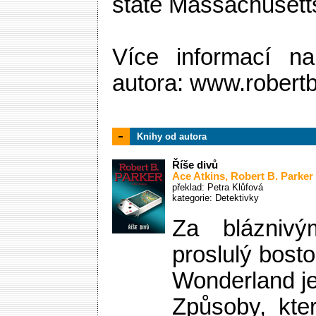
státě Massachusett
Více informací n
autora: www.robertb
Knihy od autora
Říše divů
Ace Atkins
,
Robert B. Parker
překlad: Petra Klůfová
kategorie:
Detektivky
Za blázniv
proslulý bost
Wonderland je
Způsoby, kte