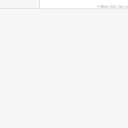
© BB/art 2001. Site c