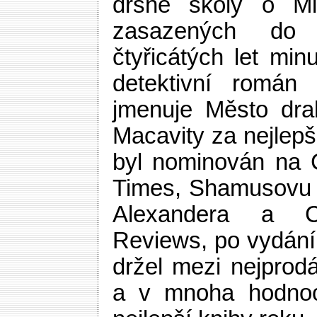
drsné školy o Mi
zasazených do 
čtyřicátých let minu
detektivní román
jmenuje Město dra
Macavity za nejlepš
byl nominován na 
Times, Shamusovu 
Alexandera a
Reviews, po vydání
držel mezi nejprod
a v mnoha hodnoce