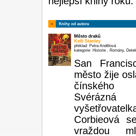
nejlepší knihy roku.
Knihy od autora
Město draků
Kelli Stanley
překlad: Petra Andělová
kategorie:
Historie
,
Romány
,
Detek
San Francis
město žije os
čínského 
Svérázn
vyšetřova
Corbieová se
vraždou m