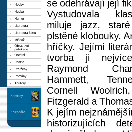
se odehrávají její fi
Hobby
Vystudovala klasi
Hudba
Humor
miluje jazz, star
Literatura
plstěné klobouky, A
Literatura faktu
Mládež
hříčky. Jejími literá
Obrazové
publikace
tvorba ji nejvíce
Ostatní
Poezie
Raymond Chand
Pro ženy
Romány
Hammett, Tenne
Thrillery
Cornell Woolrich
Komiksy
Fitzgerald a Thoma
K jejím nejznámější
Kalendáře
historizujících de