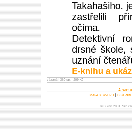
Takahašiho, 
zastřelili p
očima.
Detektivní r
drsné škole,
uznání čtenářů
E-knihu a ukáz
vázaná | 360 str. |
299 Kč
NAHO
MAPA SERVERU
DISTRIB
© BB/art 2001. Site c