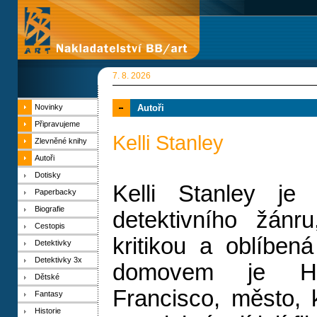
7. 8. 2026
Novinky
Autoři
Připravujeme
Kelli Stanley
Zlevněné knihy
Autoři
Dotisky
Kelli Stanley je
Paperbacky
Biografie
detektivního žánr
Cestopis
kritikou a oblíben
Detektivky
Detektivky 3x
domovem je H
Dětské
Francisco, město, 
Fantasy
Historie