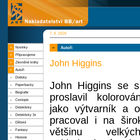
7. 8. 2026
Novinky
Autoři
Připravujeme
John Higgins
Zlevněné knihy
Autoři
Dotisky
John Higgins se si
Paperbacky
Biografie
proslavil kolorov
Cestopis
jako výtvarník a o
Detektivky
Detektivky 3x
pracoval i na širo
Dětské
většinu velkýc
Fantasy
Historie