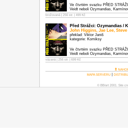
Ve čtvrtém svazku PŘED STRÁŽCŮ h
Veidt neboli Ozymandias, Karmínový
brožovaná | 256 str. |
499 Kč
Před Strážci: Ozymandias / 
John Higgins
,
Jae Lee
,
Steve
překlad: Viktor Janiš
kategorie:
Komiksy
Ve čtvrtém svazku PŘED STRÁŽCŮ h
Veidt neboli Ozymandias, Karmínový
vázaná | 256 str. |
699 Kč
NAHO
MAPA SERVERU
DISTRIB
© BB/art 2001. Site c