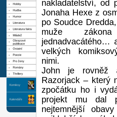
nakladatelství, od 
Hobby
Jonaha Hexe z osmn
Hudba
Humor
po Soudce Dredda,
Literatura
muže zákona
Literatura faktu
Mládež
jednadvacátého… 
Obrazové
publikace
velkých komiksov
Ostatní
Poezie
nimi.
Pro ženy
Romány
John je rovněž 
Thrillery
Razorjack – který n
Komiksy
zpočátku ho i vydá
projekt mu dal pří
Kalendáře
nejtemnější obavy