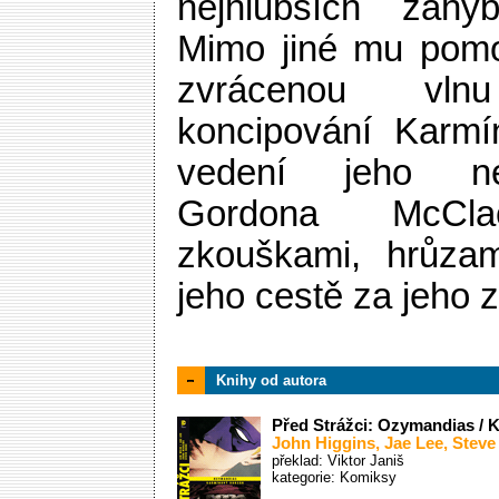
nejhlubších záhy
Mimo jiné mu pomoh
zvrácenou vl
koncipování Karmí
vedení jeho ne
Gordona McCla
zkouškami, hrůza
jeho cestě za jeho 
Knihy od autora
Před Strážci: Ozymandias / 
John Higgins
,
Jae Lee
,
Steve
překlad: Viktor Janiš
kategorie:
Komiksy