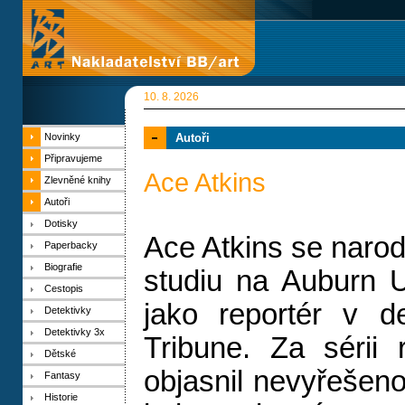
10. 8. 2026
Novinky
Autoři
Připravujeme
Ace Atkins
Zlevněné knihy
Autoři
Dotisky
Ace Atkins se narod
Paperbacky
Biografie
studiu na Auburn U
Cestopis
jako reportér v 
Detektivky
Detektivky 3x
Tribune. Za sérii 
Dětské
objasnil nevyřešeno
Fantasy
Historie