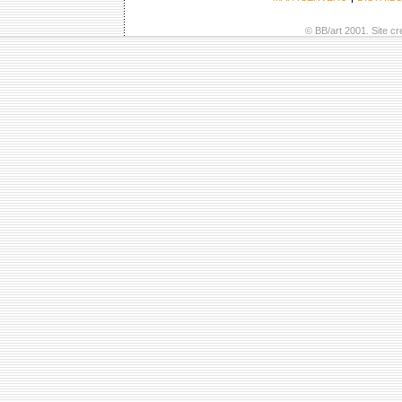
© BB/art 2001. Site c