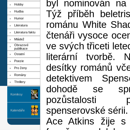
byl nominován na 
Hobby
Týž příběh beletri
Hudba
Humor
románu White Shado
Literatura
čtenáři vysoce oceni
Literatura faktu
Mládež
ve svých třiceti let
Obrazové
publikace
literární tvorbě.
Ostatní
Poezie
desítky románů vč
Pro ženy
Romány
detektivem Spen
Thrillery
dohodě se sprá
Komiksy
pozůstalosti
spenserovské sérii.
Kalendáře
Ace Atkins žije s