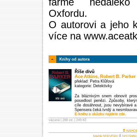
farmě nedaleko 
Oxfordu.
O autorovi a jeho 
více na www.aceat
Knihy od autora
Říše divů
Ace Atkins
,
Robert B. Parker
překlad: Petra Klůfová
kategorie:
Detektivky
Za bláznivým snem obnovit pros
posedlost penězi. Způsoby, kter
cíle dosáhnout, jsou nevybíravé a 
Spensera čeká tvrdý a nesmlouvav
E-knihu a ukázku najdete zde.
vázaná | 288 str. |
249 Kč
NAHO
MAPA SERVERU
DISTRIB