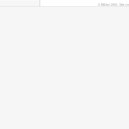
© BB/art 2001. Site c