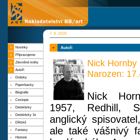
7. 8. 2026
Novinky
Autoři
Připravujeme
Nick Hornby
Zlevněné knihy
Autoři
Narozen: 17
Dotisky
Paperbacky
Biografie
Nick Hor
Cestopis
1957, Redhill, S
Detektivky
Detektivky 3x
anglický spisovatel,
Dětské
ale také vášnivý f
Fantasy
Historie