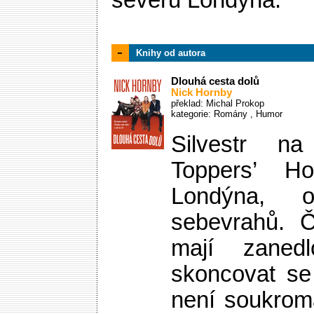
severu Londýna.
Knihy od autora
Dlouhá cesta dolů
Nick Hornby
překlad: Michal Prokop
kategorie:
Romány
,
Humor
Silvestr n
Toppers’ H
Londýna, o
sebevrahů. Č
mají zanedl
skoncovat se
není soukromá