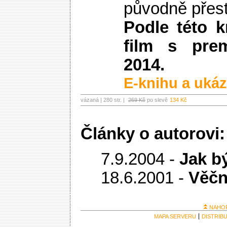
původně přest
Podle této k
film s pre
2014.
E-knihu a ukáz
vázaná | 280 str. |
269 Kč
po slevě
134 Kč
Články o autorovi:
7.9.2004 -
Jak b
18.6.2001 -
Věčn
NAHO
MAPA SERVERU
DISTRIB