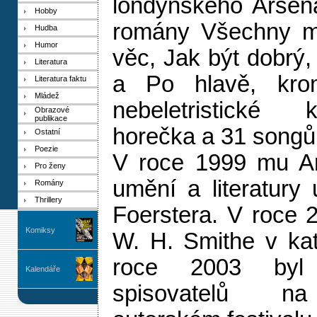
londýnského Arsen
Hobby
romány Všechny mo
Hudba
Humor
věc, Jak být dobrý,
Literatura
a Po hlavě, kro
Literatura faktu
Mládež
nebeletristické 
Obrazové
publikace
horečka a 31 songů
Ostatní
Poezie
V roce 1999 mu A
Pro ženy
umění a literatury 
Romány
Thrillery
Foerstera. V roce 
Komiksy
W. H. Smithe v kate
roce 2003 byl
Kalendáře
spisovatelů na