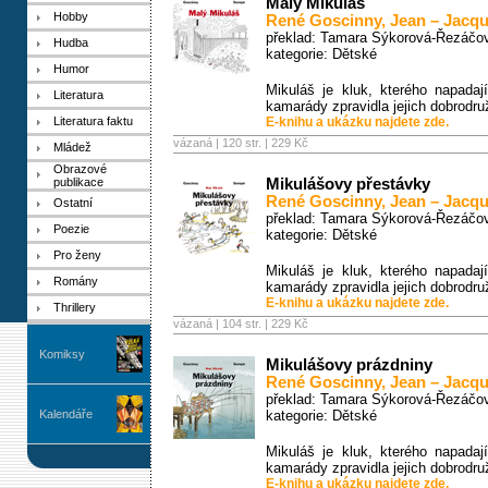
Malý Mikuláš
Hobby
René Goscinny
,
Jean – Jacq
překlad: Tamara Sýkorová-Řezáčo
Hudba
kategorie:
Dětské
Humor
Mikuláš je kluk, kterého napadaj
Literatura
kamarády zpravidla jejich dobrodru
Literatura faktu
E-knihu a ukázku najdete zde.
vázaná | 120 str. |
229 Kč
Mládež
Obrazové
publikace
Mikulášovy přestávky
René Goscinny
,
Jean – Jacq
Ostatní
překlad: Tamara Sýkorová-Řezáčo
Poezie
kategorie:
Dětské
Pro ženy
Mikuláš je kluk, kterého napadaj
Romány
kamarády zpravidla jejich dobrodru
E-knihu a ukázku najdete zde.
Thrillery
vázaná | 104 str. |
229 Kč
Komiksy
Mikulášovy prázdniny
René Goscinny
,
Jean – Jacq
překlad: Tamara Sýkorová-Řezáčo
Kalendáře
kategorie:
Dětské
Mikuláš je kluk, kterého napadaj
kamarády zpravidla jejich dobrodru
E-knihu a ukázku najdete zde.