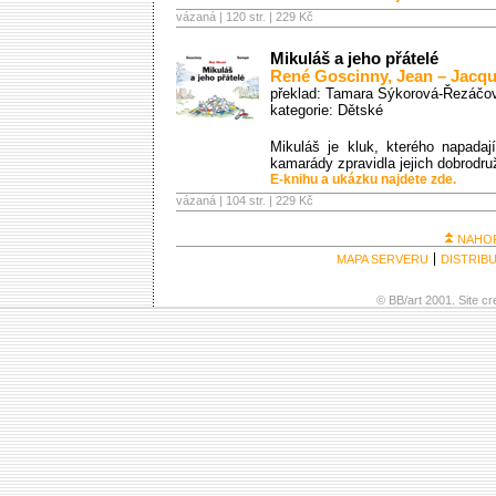
vázaná | 120 str. |
229 Kč
Mikuláš a jeho přátelé
René Goscinny
,
Jean – Jacq
překlad: Tamara Sýkorová-Řezáčo
kategorie:
Dětské
Mikuláš je kluk, kterého napadaj
kamarády zpravidla jejich dobrodru
E-knihu a ukázku najdete zde.
vázaná | 104 str. |
229 Kč
NAHO
MAPA SERVERU
DISTRIB
© BB/art 2001. Site c