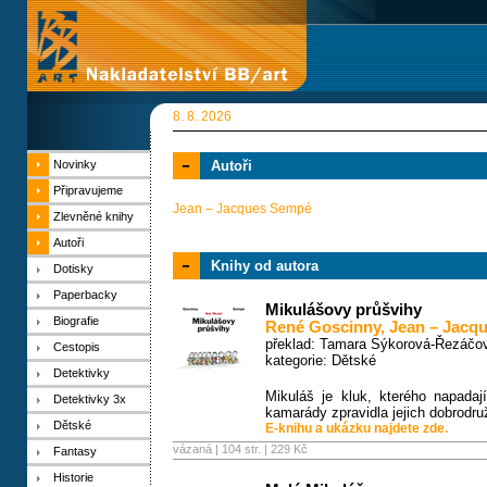
8. 8. 2026
Novinky
Autoři
Připravujeme
Jean – Jacques Sempé
Zlevněné knihy
Autoři
Knihy od autora
Dotisky
Paperbacky
Mikulášovy průšvihy
Biografie
René Goscinny
,
Jean – Jacq
překlad: Tamara Sýkorová-Řezáčo
Cestopis
kategorie:
Dětské
Detektivky
Mikuláš je kluk, kterého napadaj
Detektivky 3x
kamarády zpravidla jejich dobrodru
Dětské
E-knihu a ukázku najdete zde.
vázaná | 104 str. |
229 Kč
Fantasy
Historie