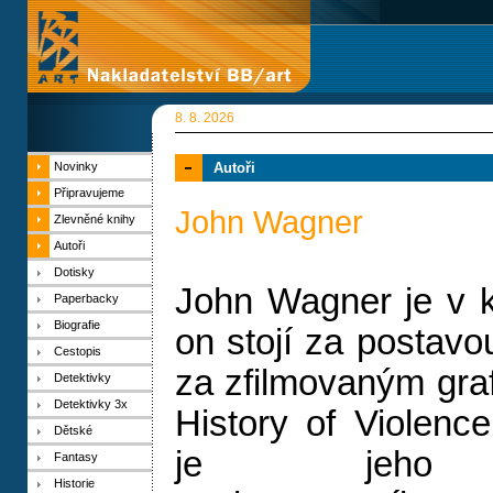
8. 8. 2026
Novinky
Autoři
Připravujeme
John Wagner
Zlevněné knihy
Autoři
Dotisky
John Wagner je v 
Paperbacky
Biografie
on stojí za postav
Cestopis
za zfilmovaným gr
Detektivky
Detektivky 3x
History of Violenc
Dětské
je jeho d
Fantasy
Historie