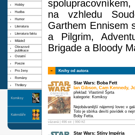
spolupracovníkem, k
Hobby
na vzhledu Sou
Hudba
Humor
Garthem Ennisem st
Literatura
a Pilgrim, Advent
Literatura faktu
Mládež
Brigade a Bloody M
Obrazové
publikace
Ostatní
Poezie
Knihy od autora
Pro ženy
Romány
Star Wars: Boba Fett
Thrillery
Ian Gibson
,
Cam Kennedy
,
J
překlad: Vlastimil Šprta
kategorie:
Komiksy
Komiksy
Nejobávanější nájemný lovec v ga
Toto je sbírka devíti povídek o ne
Kalendáře
Boby Fetta.
vázaná | 496 str. |
990 Kč
Star Wars: Stíny Impéria