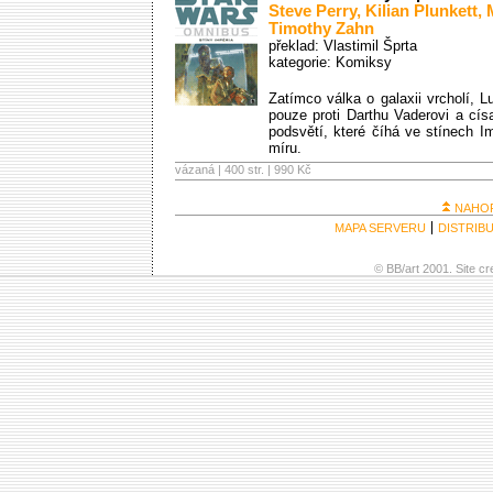
Steve Perry
,
Kilian Plunkett
,
Timothy Zahn
překlad: Vlastimil Šprta
kategorie:
Komiksy
Zatímco válka o galaxii vrcholí, 
pouze proti Darthu Vaderovi a císa
podsvětí, které číhá ve stínech I
míru.
vázaná | 400 str. |
990 Kč
NAHO
MAPA SERVERU
DISTRIB
© BB/art 2001. Site c