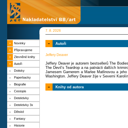
7. 8. 2026
Novinky
Autoři
Připravujeme
Jeffery Deaver
Zlevněné knihy
Jeffery Deaver je autorem bestsellerů The Bodie
Autoři
The Devil’s Teardrop a na patnácti dalších krimi
Dotisky
Jamesem Garnerem a Marlee Matlinovou a jeho ro
Washington. Jeffery Deaver žije v Severní Karolí
Paperbacky
Biografie
Knihy od autora
Cestopis
Detektivky
Detektivky 3x
Dětské
Fantasy
Historie