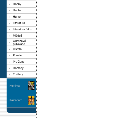
Hobby
Hudba
Humor
Literatura
Literatura faktu
Mládež
Obrazové
publikace
Ostatní
Poezie
Pro ženy
Romány
Thrillery
Komiksy
Kalendáře