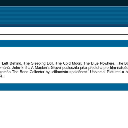
s Left Behind, The Sleeping Doll, The Cold Moon, The Blue Nowhere, The Bo
románů. Jeho kniha A Maiden’s Grave posloužila jako předloha pro film natoč
mán The Bone Collector byl zfilmován společností Universal Pictures a hla
ně.