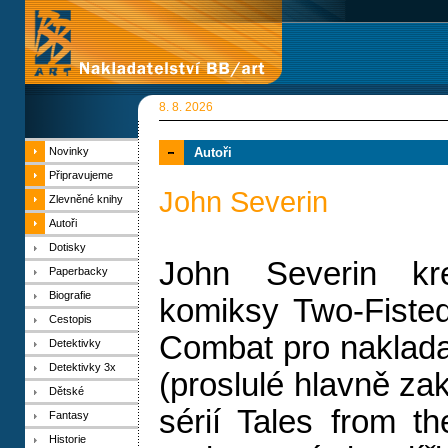
8. 8. 2026
Novinky
Autoři
Připravujeme
John Severin
Zlevněné knihy
Autoři
Dotisky
John Severin kre
Paperbacky
Biografie
komiksy Two-Fisted
Cestopis
Combat pro naklada
Detektivky
Detektivky 3x
(proslulé hlavně z
Dětské
sérií Tales from t
Fantasy
Historie