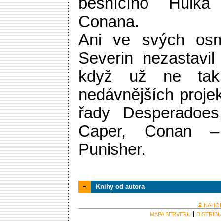
běsnícího Hulka
Conana.
Ani ve svých osm
Severin nezastavil
když už ne tak
nedávnějších proje
řady Desperadoes
Caper, Conan –
Punisher.
Knihy od autora
NAHO
MAPA SERVERU
DISTRIB