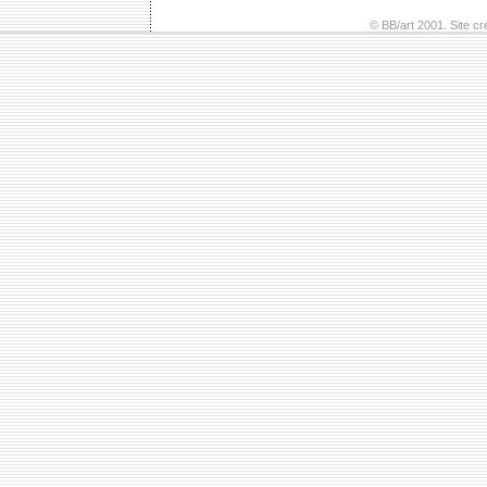
© BB/art 2001. Site c