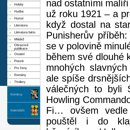
nad ostatními malíři
Hobby
už roku 1921 – a pr
Hudba
Humor
když dostal na star
Literatura
Punisherův příběh: 
Literatura faktu
Mládež
se v polovině minulé
Obrazové
publikace
během své dlouhé k
Ostatní
Poezie
mnohých slavných t
Pro ženy
Romány
ale spíše drsnějšíc
Thrillery
válečných to byli 
Komiksy
Howling Commando
Fi… ovšem vedle 
Kalendáře
pouštěl i do klas