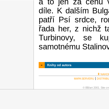
a to jen za cenu 
díle. K dalším Bu
patří Psí srdce, r
řada her, z nichž t
Turbinovy, se kup
samotnému Stalinov
Knihy od autora
NAHO
MAPA SERVERU
DISTRIB
© BB/art 2001. Site c