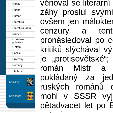
věnoval se literárn
Hobby
záhy proslul svými 
Hudba
Humor
ovšem jen málokter
Literatura
cenzury a ten
Literatura faktu
Mládež
pronásledoval po c
Obrazové
publikace
kritiků slýchával v
Ostatní
Poezie
je „protisovětské“
Pro ženy
Romány
román Mistr a 
Thrillery
pokládaný za jed
Komiksy
ruských románů dv
mohl v SSSR vyjí
Kalendáře
pětadvacet let po 