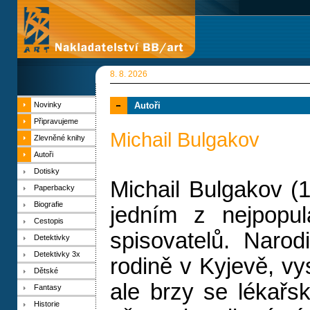
8. 8. 2026
Novinky
Autoři
Připravujeme
Michail Bulgakov
Zlevněné knihy
Autoři
Dotisky
Michail Bulgakov (
Paperbacky
Biografie
jedním z nejpopul
Cestopis
spisovatelů. Narod
Detektivky
Detektivky 3x
rodině v Kyjevě, vy
Dětské
ale brzy se lékařs
Fantasy
Historie